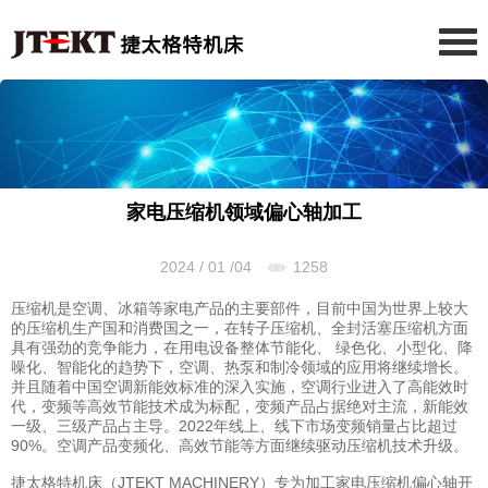
家电压缩机领域偏心轴加工
2024 / 01 /04
1258
压缩机是空调、冰箱等家电产品的主要部件，目前中国为世界上较大
的压缩机生产国和消费国之一，在转子压缩机、全封活塞压缩机方面
具有强劲的竞争能力，在用电设备整体节能化、 绿色化、小型化、降
噪化、智能化的趋势下，空调、热泵和制冷领域的应用将继续增长。
并且随着中国空调新能效标准的深入实施，空调行业进入了高能效时
代，变频等高效节能技术成为标配，变频产品占据绝对主流，新能效
一级、三级产品占主导。2022年线上、线下市场变频销量占比超过
90%。空调产品变频化、高效节能等方面继续驱动压缩机技术升级。
捷太格特机床（JTEKT MACHINERY）专为加工家电压缩机偏心轴开